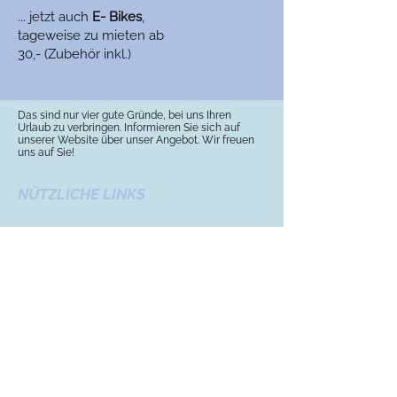
... jetzt auch
E- Bikes
,
tageweise zu mieten ab
30,- (Zubehör inkl.)
Das sind nur vier gute Gründe, bei uns Ihren
Urlaub zu verbringen. Informieren Sie sich auf
unserer Website über unser Angebot. Wir freuen
uns auf Sie!
NÜTZLICHE LINKS
Infos zu Camping
in Schleswig-Holstein
Offizielle Website von Bett + Bike des adfc
Deutschland