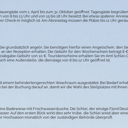
 Dauergäste
vom 1. April bis zum 31. Oktober geöffnet
. Tagesgäste begrüßen 
h von 8 bis 13 Uhr und von 15 bis 18 Uhr besetzt. Bei etwas späterer Anreis
erer Check-in möglich ist. Am Abreisetag müssen die Plätze bis 11 Uhr ger
e grundsätzlich angeln. Sie benötigen hierfür einen Angelschein, den Si
an der Rezeption erhalten. Die Gebühr für den Wochenschein beträgt 8 €,
reiabgabe-Gebühr von 10 €. Touristenscheine erhalten Sie im Amt Schlei-
ich eine Außenstelle, die dienstags von 8 bis 12 Uhr geöffnet ist.
it einem behindertengerechten Waschraum ausgestattet. Bei Bedarf erhalte
bei der Buchung darauf an, damit wir die Wahl des Stellplatzes mit Ihn
ne Badewiese mit Frischwasserdusche. Die Schlei, der einzige Fjord Deut
ser. Auf den ersten Blick wirkt dies sehr trübe, die Schlei weist aber ein
er Hochsaison monatlich von der zuständigen Behörde überprüft.