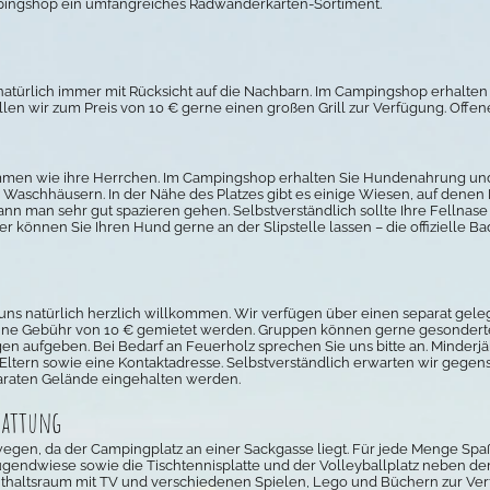
ingshop ein umfangreiches Radwanderkarten-Sortiment.
t, natürlich immer mit Rücksicht auf die Nachbarn. Im Campingshop erhalte
llen wir zum Preis von 10 € gerne einen großen Grill zur Verfügung. Offenes
men wie ihre Herrchen. Im Campingshop erhalten Sie Hundenahrung und 
aschhäusern. In der Nähe des Platzes gibt es einige Wiesen, auf denen 
n man sehr gut spazieren gehen. Selbstverständlich sollte Ihre Fellna
r können Sie Ihren Hund gerne an der Slipstelle lassen – die offizielle Ba
ns natürlich herzlich willkommen. Wir verfügen über einen separat geleg
 eine Gebühr von 10 € gemietet werden. Gruppen können gerne gesondert
 aufgeben. Bei Bedarf an Feuerholz sprechen Sie uns bitte an. Minderjähr
 Eltern sowie eine Kontaktadresse. Selbstverständlich erwarten wir gegen
raten Gelände eingehalten werden.
tattung
wegen, da der Campingplatz an einer Sackgasse liegt. Für jede Menge Spaß
ugendwiese sowie die Tischtennisplatte und der Volleyballplatz neben dem
nthaltsraum mit TV und verschiedenen Spielen, Lego und Büchern zur Ver