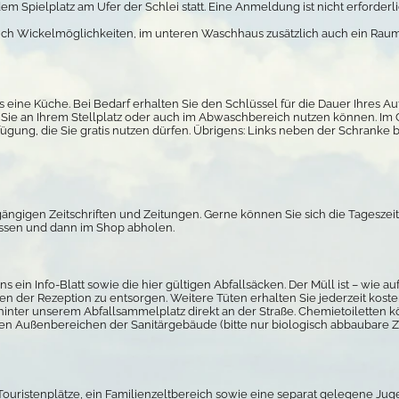
dem Spielplatz am Ufer der Schlei statt. Eine Anmeldung ist nicht erforderl
ich Wickelmöglichkeiten, im unteren Waschhaus zusätzlich auch ein Raum
 eine Küche. Bei Bedarf erhalten Sie den Schlüssel für die Dauer Ihres Au
 Sie an Ihrem Stellplatz oder auch im Abwaschbereich nutzen können. Im
gung, die Sie gratis nutzen dürfen. Übrigens: Links neben der Schranke be
ängigen Zeitschriften und Zeitungen. Gerne können Sie sich die Tagesze
ssen und dann im Shop abholen.
ns ein Info-Blatt sowie die hier gültigen Abfallsäcken. Der Müll ist – wie au
n der Rezeption zu entsorgen. Weitere Tüten erhalten Sie jederzeit kost
 hinter unserem Abfallsammelplatz direkt an der Straße. Chemietoiletten
den Außenbereichen der Sanitärgebäude (bitte nur biologisch abbaubare Z
Touristenplätze, ein Familienzeltbereich sowie eine separat gelegene Jug