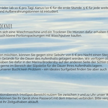
räder (
ab 10
€ pro Tag), Kanus (10 € für die erste Stunde, 5 € für jede wei
nd Aufbewahrungstonnen ist inkludiert.
rockner
 sich eine Waschmaschine und ein Trockner. Die Münzen dafür erhalten S
uch kleine Portionspackungen mit Waschpulver kaufen.
en möchten, können Sie gegen eine Gebühr von 6 € pro Nacht einen Stegp
Gelände für die Dauer des Aufenthalts gelagert werden. Wir verfügen übe
ben Sie dafür in der Marina Brodersby auf der anderen Seite der Schlei d
gerne im Bereich der Slipstelle für die Dauer Ihres Aufenthalts lagern.
unserer Bucht kein Problem – ein ideales Surfgebiet finden Sie aber auch 
tionsbereich (HotSpot-Bereich) nutzen Sie zwischen 7 und 22 Uhr unser
 können Sie Ihr Gerät ohne Passwort mit dem Internet verbinden. Bitte ver
t Ihr Zeitguthaben abläuft.