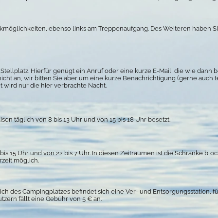
kmöglichkeiten, ebenso links am Treppenaufgang. Des Weiteren haben Sie 
 Stellplatz. Hierfür genügt ein Anruf oder eine kurze E-Mail, die wie dann 
cht an, wir bitten Sie aber um eine kurze Benachrichtigung (gerne auch t
 wird nur die hier verbrachte Nacht.
son täglich von 8 bis 13 Uhr und von 15 bis 18 Uhr besetzt.
bis 15 Uhr und von 22 bis 7 Uhr. In diesen Zeiträumen ist die Schranke bloc
rzeit möglich.
ch des Campingplatzes befindet sich eine Ver- und Entsorgungsstation, fü
tzern fällt eine Gebühr von 5 € an.