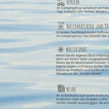
Verleih
Im Campingshop verleihen wir Fahr
Tag). Zubehör wie Helme, Westen u
Waschmaschine und T
In beiden Sanitärgebäuden befinden
im Campingshop. Hier können Sie a
Wassersport
Wenn Sie Ihr eigenes Boot mitbring
dann auf einem dafür vorgesehenen 
Wenn Sie Ihr Boot kranen müssen, ha
eigene Kajaks und Kanus dürfen Sie 
Stand-up-Paddeln und Surfen ist in 
Weseby an der „Großen Breite“.
WLAN
Im Aufenthaltsraum sowie im Rezep
kostenlos. Über die Eingabe „LAN1“
Surfen wieder auszuloggen, da sons