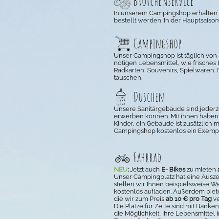
Brötchenservice
In unserem Campingshop erhalten Si
bestellt werden. In der Hauptsais
Campingshop
Unser Campingshop ist täglich von 8 
nötigen Lebensmittel, wie frisches 
Radkarten, Souvenirs, Spielwaren,
tauschen.
Duschen
Unsere Sanitärgebäude sind jederz
erwerben können. Mit ihnen haben 
Kinder, ein Gebäude ist zusätzlich
Campingshop kostenlos ein Exempl
Fahrrad
NEU
:
Jetzt auch
E- Bikes
zu mieten
Unser Campingplatz hat eine Auszei
stellen wir Ihnen beispielsweise W
kostenlos aufladen. Außerdem bieten
die wir zum Preis
ab 10 € pro Tag
v
Die Plätze für Zelte sind mit Bänken
die Möglichkeit, Ihre Lebensmittel 