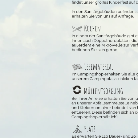
findet unser großes Kinderfest auf 
In den Sanitärgebäuden befinden s
erhalten Sie von uns auf Anfrage.
Kochen
In einem der Sanitärgebäude gibt es
Ihnen auch Doppelherdplatten, die
außerdem eine Mikrowelle zur Verfü
bedienen Sie sich gerne!
Lesematerial
Im Campingshop erhalten Sie alle g
unserem Campingplatz schicken la
Müllentsorgung
Bei Ihrer Anreise erhalten Sie von u
an unserer Abfallsammelstelle nebe
und Kleidercontainer befindet sich
entleeren. Diese befinden sich an 
Campingshop erhältlich).
Platz
Es erwarten Sie 110 Dauer- und 40 