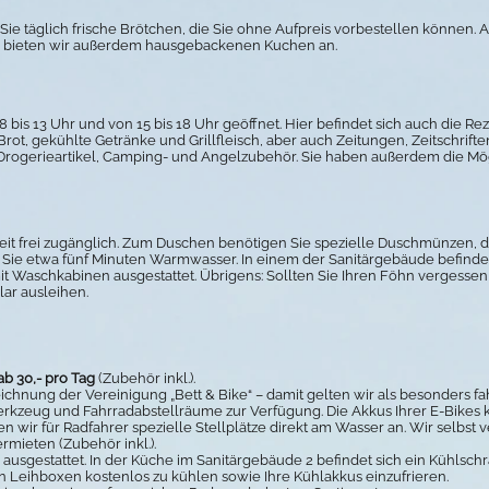
e täglich frische Brötchen, die Sie ohne Aufpreis vorbestellen können. 
on bieten wir außerdem hausgebackenen Kuchen an.
bis 13 Uhr und von 15 bis 18 Uhr geöffnet. Hier befindet sich auch die Reze
Brot, gekühlte Getränke und Grillfleisch, aber auch Zeitungen, Zeitschrifte
 Drogerieartikel, Camping- und Angelzubehör. Sie haben außerdem die Mö
eit frei zugänglich. Zum Duschen benötigen Sie spezielle Duschmünzen, d
Sie etwa fünf Minuten Warmwasser. In einem der Sanitärgebäude befindet
 mit Waschkabinen ausgestattet. Übrigens: Sollten Sie Ihren Föhn vergesse
ar ausleihen.
ab 30,- pro Tag
(Zubehör inkl.).
chnung der Vereinigung „Bett & Bike“ – damit gelten wir als besonders fa
erkzeug und Fahrradabstellräume zur Verfügung. Die Akkus Ihrer E-Bikes 
 wir für Radfahrer spezielle Stellplätze direkt am Wasser an. Wir selbst
ermieten
(Zubehör inkl.).
 ausgestattet.
In der Küche im Sanitärgebäude 2 befindet sich ein Kühlschr
in Leihboxen kostenlos zu kühlen sowie Ihre Kühlakkus einzufrieren.