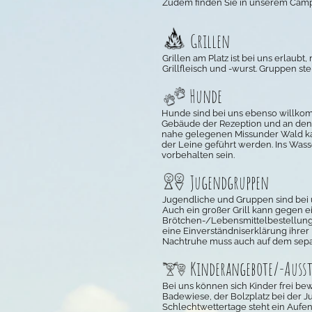
Zudem finden Sie in unserem Camp
Grillen
Grillen am Platz ist bei uns erlaub
Grillfleisch und -wurst. Gruppen ste
Hunde
Hunde sind bei uns ebenso willkom
Gebäude der Rezeption und an den W
nahe gelegenen Missunder Wald kan
der Leine geführt werden. Ins Wasse
vorbehalten sein.
Jugendgruppen
Jugendliche und Gruppen sind bei u
Auch ein großer Grill kann gegen
Brötchen-/Lebensmittelbestellungen
eine Einverständniserklärung ihrer
Nachtruhe muss auch auf dem sepa
Kinderangebote/-Auss
Bei uns können sich Kinder frei be
Badewiese, der Bolzplatz bei der J
Schlechtwettertage steht ein Aufe