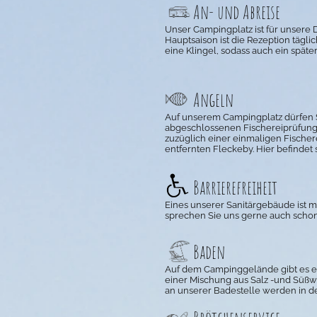
An- und Abreise
Unser Campingplatz ist
für unsere
Hauptsaison ist die Rezeption täglic
eine Klingel, sodass auch ein spät
Angeln
Auf unserem Campingplatz dürfen Si
abgeschlossenen Fischereiprüfung 
zuzüglich einer einmaligen Fische
entfernten Fleckeby. Hier befindet s
Barrierefreiheit
Eines unserer Sanitärgebäude ist m
sprechen Sie uns gerne auch schon 
Baden
Auf dem Campinggelände gibt es ei
einer Mischung aus Salz -und Süßwas
an unserer Badestelle werden in d