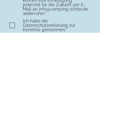
können Ihre Einwilligung
jederzeit für die Zukunft per E-
Mail an info@camping-schlei.de
widerrufen.*
Ich habe die
Datenschutzerklärung zur
Kenntnis genommen.*
Absenden
* Pflichtfeld